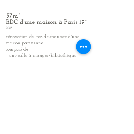
57m²
RDC d'une maison à Paris 19°
2013
rénovation du rez-de-chaussée d'une
maison parisienne
composé de :
- une salle à manger/bibliothèque
- un séjour
- une cuisine dinatoire
du séjour vers la cuisine,
de la chaleur du bois vers la technicité
de l'inox,
une continuité des lignes et des matières
pour une transition en douceur...